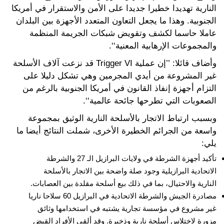
النارية تهديدا خطيرا جديدا على الأمن والاستقرار في أمريكا
الجنوبية. وهذا ما يجعل التعاون المتعدد الأجهزة بين البلدان
عاملا حاسما لكشف وتقويض شبكات الجريمة المنظمة
والمجموعات الإرهابية المعنية‘‘.
وأضاف قائلا: ’’إن عملية Trigger VI قد نزعت آلاف الأسلحة
غير المشروعة من أيدي المجرمين وهي تشكل دليلا على
التزام أجهزة إنفاذ القانون في أمريكا الجنوبية بالرغم من
الصعوبات التي تطرحها جائحة عالمية‘‘.
وبسبب ارتباط الاتجار بالأسلحة النارية الوثيق بمجموعة
واسعة من الجرائم الخطيرة الأخرى، شملت النتائج أيضا ما
يلي:
تأكيد أجهزة الشرطة في ولايات البرازيل الـ 27 والشرطة
الاتحادية البرازيلية وجود صلة واضحة بين الاتجار بالأسلحة
النارية والاحتيال، بما في ذلك بيع أسلحة مقلدة بين العصابات.
مصادرة الجيش والشرطة الاتحادية في البرازيل 60 سلاحا ناريا
غير مشروع في مؤسسة تجارية يشتبه في استخدامها وثائق
مزورة لاختلاس أسلحة نارية وذخيرة. وقد ألقى الأفراد القبض