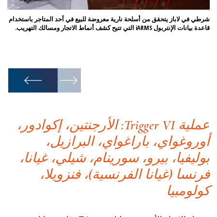
شرطي في لاباز يتحقق من أسلحة نارية معروضة للبيع في أحد المتاجر باستخدام
قاعدة بيانات الإنتربول iARMS التي تتيح كشف أنماط الاتجار ومسالك التهريب.
الم
1
/
10
عملية Trigger VI: الأرجنتين، إكوادور،
أوروغواي، باراغواي، البرازيل،
بوليفيا، بيرو، سورينام، شيلي، غيانا،
فرنسا (غيانا الفرنسية)، فنزويلا،
كولومبيا