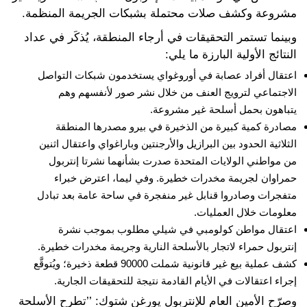
مشروعة وكشف صلات محتملة بشبكات الجريمة المنظمة.
وبينما تستمر التحقيقات في أرجاء المنطقة، يُذكَر في عداد
النتائج الأولية البارزة ما يلي:
اعتقال أفراد عصابة في أوروغواي يستخدمون شبكات التواصل
الاجتماعي لترويج العنف من خلال نشر صور لأنفسهم وهم
يتباهون بحمل أسلحة غير مشروعة.
مصادرة كمية كبيرة من الذخيرة في بيرو مصدرها المنطقة
الثلاثية الحدود بين البرازيل والأرجنتين وباراغواي واعتقال اثنين
من مواطني الولايات المتحدة صدرت بشأنهما نشرتا إنتربول
حمراوان لجريمة مخدرات خطيرة. وفي ليما، اعترض خبراء
متفجرات وصادروا قنابل غير منفجرة في ساحة عامة بعد تبادل
معلومات خلال العمليات.
اعتقال مواطن كولومبي في شيلي مطلوب بموجب نشرة
إنتربول حمراء لاتجار بالأسلحة النارية وجريمة مخدرات خطيرة.
كشف عملية بيع غير قانونية شملت 90000 قطعة ذخيرة؛ ويُتوقَّع
إجراء اعتقالات في الأيام القادمة نتيجة للتحقيقات الجارية.
وصرّح الأمين العام للإنتربول يورغن شتوك: ’’تطرح الأسلحة