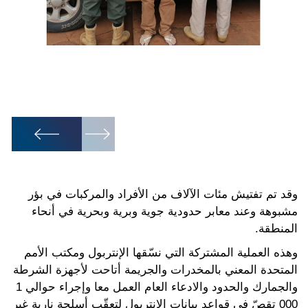
الت
الج
1
/
11
وقد تم تفتيش مئات الآلاف من الأفراد والمركبات في بؤر
مشبوهة وعند معابر حدودية جوية وبرية وبحرية في أنحاء
المنطقة.
وهذه العملية المشتركة التي نسّقها الإنتربول ومكتب الأمم
المتحدة المعني بالمخدرات والجريمة أتاحت لأجهزة الشرطة
والجمارك والحدود والادعاء العام العمل معا وإجراء حوالي 1
000 تقصّ في قواعد بيانات الإنتربول لتعقّب أسلحة نارية غير