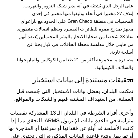
على الرجل الذي يُشتبَه في أنه يدير شبكة التزوير والتهريب.
إتلاف 27 مختبرا في أنحاء بوليفيا منها مختبر في إحدى
المحميات في منطقة Gran Chaco على الحدود مع باراغواي
مجهز بمدرج مموه للطائرات الصغيرة وبنظم اتصالات متطورة.
نقاذ 33 شخصا من ضحايا الاتجار بالبشر المحتملين يُعتقد أنهم
من هايتي خلال مداهمة محطة الحافلات في لاباز بحثا عن
أسلحة نارية.
مصادرة ما مجموعه أكثر من 21 طنا من الكوكايين والماريخوانا
والسلائف الكيميائية.
تحقيقات مستندة إلى بيانات استخبار
تمكنت البلدان، بفضل بيانات الاستخبار التي جُمعت قبل
العملية، من استهداف المشتبه فيهم والشبكات والمواقع.
وأجرى أفراد الشرطة في البلدان الـ 13 المشاركة تقصيات
متزامنة في قاعدة بيانات الإنتربول iARMS للتحقق مما إذا
كانت الأسلحة قد أُبلغ عن فقدانها أو سرقتها أو المتاجرة بها
أو تهريبها. وتتيح قاعدة البيانات المذكورة، التي تحتوي على