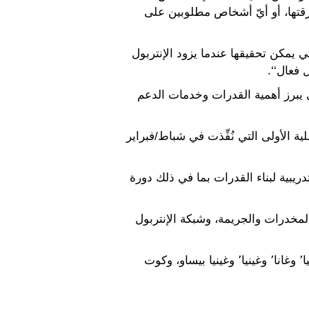
رقتها، أو أيّ أشخاص مطلوبين على
دمات الشرطية في الإنتربول: ’’تبرز عملية Adwenpa II الإنجازات التي يمكن تحقيقها عندما يزود الإنتربول
فعال‘‘.
 يبرز أهمية القدرات وخدمات الدعم
ها العملية الأولى التي نُفِّذت في شباط/فبراير
يبية لبناء القدرات بما في ذلك دورة
لمتحدة المعني بالمخدرات والجريمة، وشبكة الإنتربول
والبلدان التي شاركت في عملية Adwenpa II هي: بنن٬ وبوركينا فاسو٬ وتوغو٬ والسنغال٬ وسيراليون٬ وغامبيا٬ وغانا٬ وغينيا٬ وغينيا بيساو، وكوت