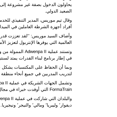
يحاولون الدخول بصفة غير مشروعة إلى بل
الصعيد الدولي.
أفراد أجهزة الشرطة العاملين في الميد
وأضاف السيد موريس: ’’لقد تعززت قدرة 
العالمية التي يوفرها الإنتربول لتعزيز ال
وتستند عملية a II
في إطار برنامج لبناء القدرات يمتد لسنت
وبما أن الحفاظ على المكتسبات يشكل جزء
لتدريب المدربين في جميع أنحاء منطقة غر
FormaTrain التي أوفدت خبراء في مجال تبيّن المركبات إلى مراكز حدودية برية رئيسية.
ديفوار٬ وليبريا٬ ومالي٬ والنيجر٬ ونيجيريا.