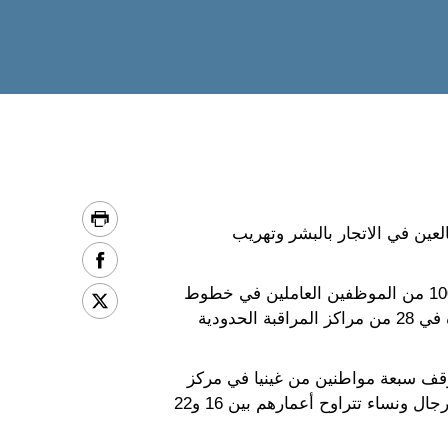
عين في الاتجار بالبشر وتهريب
وفي إطار عملية Adwenpa II التي استغرقت ثمانية أيام (14-21 تشرين الثاني/نوفمبر)، استخدم أكثر من 100 من الموظفين العاملين في خطوط
المواجهة أدوات الإنتربول الشرطية العالمية لكشف المجرمين، وتحديد هوية الضحايا، وتبيان السلع المقلدة في 28 من مراكز المراقبة الحدودية
أُوقف سبعة مواطنين من غينيا في مركز
التفتيش الحدودي كورمالي بين مالي وغينيا للاشتباه في تورطهم في تسهيل الهجرة غير المشروعة لسبعة رجال ونساء تتراوح أعمارهم بين 16 و22