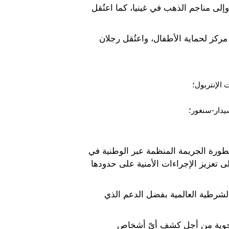
روبا عبر ليبيا وإلى مناجم الذهب في غينيا، كما اعتُقل
 بوركينا فاسو وغانا، أُودع سبعة أطفال تتراوح أعمارهم بين 11 و16 عاما في مركز لحماية الأطفال، واعتُقل رجلان
يدار-سنغور؛
خطورة الجريمة المنظمة عبر الوطنية في
 تعزيز الإجراءات الأمنية على حدودها
الشرطية العالمية بفضل الدعم الذي
الجوية من أجل كشف أيّ أشخاص