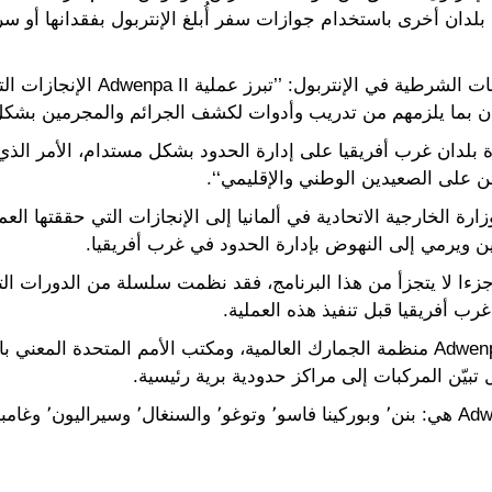
دان أخرى باستخدام جوازات سفر أُبلغ الإنتربول بفقدانها أو س
وقال تيم موريس، المدير التنفيذي للخ
ان بما يلزمهم من تدريب وأدوات لكشف الجرائم والمجرمين بشكل 
بلدان غرب أفريقيا على إدارة الحدود بشكل مستدام، الأمر الذي
أمن على الصعيدين الوطني والإقليمي‘‘.
Adwenp الممولة من وزارة الخارجية الاتحادية في ألمانيا إلى الإنجازات التي حققت
ين ويرمي إلى النهوض بإدارة الحدود في غرب أفريقيا.
ا لا يتجزأ من هذا البرنامج، فقد نظمت سلسلة من الدورات التدر
ب أفريقيا قبل تنفيذ هذه العملية.
وتشمل الجهات الشريكة في عملية Adwenpa II منظمة الجمارك العالمية، ومكتب الأمم ا