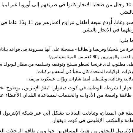
وفي مركز التفتيش الحدودي نفسه، أُنقذ 10 رجال من ضحايا الاتجار كانوا في طريقهم إلى أو
البشر.
وفي مركز داكولا الحدودي بين
طهما في الاتجار بالبشر.
ا يلي:
9 كغم من الميثامفيتامين؛
سطى مطلوب لدى فرنسا لسطو مسلح وتوقيفه وتسليمه من مطار ليوبولد س
ية وغذائية. وضُبطت أيضا شارات وبزّات عسكرية مزيفة.
هاز الشرطة الوطنية في كوت ديفوار: ’’يقرّ الإنتربول بوضوح ب
 طائفة واسعة من الأدوات والخدمات لمساعدة البلدان الأعضاء على
ة في الميدان، وتبادلت البيانات بشكل آني عبر شبكة الإنتربول 
مة والمكتب الإقليمي في كوت ديفوار.
 الإنتربول للتحقق من هوية المسافرين جوا ومن طاقم الرحلات 