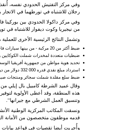
رجلان للاشتباه في تورطهما في الاتجار ب
من نيجيريا وكوت ديفوار للاشتباه في تور
وتشمل النتائج الرئيسية الأخرى للعملية م
ضبط أكثر من 20 مركبة - من بينها سيارات فاخرة من بلجيكا وفرنسا وإيطاليا - مسجلة على أنها مسروقة في قواعد بيانات الإنتربول؛
ضبطيات متعددة لمخدرات شملت الكوكايين والقنب والهيرويين و0
تحديد هوية مواطن من جمهورية أفريقيا الو
استرداد مبلغ نقدي قدره 000 332 دولار من دولارات الولايات المتحدة كان مخبأ في أمتعة ومركبات؛
ضبط سلع مقلدة شملت سجائر ومنتجات صيدلان
وقال عميد الشرطة كامبيل بال إيلي من ج
هذه المنطقة، وقد أعطى الأولوية لتوفير
وتنسيق العمل الشرطي مع جيرانها‘‘.
ونسقت المكاتب المركزية الوطنية الأنشط
قدمه موظفون متخصصون من الأمانة العا
وأُجريت أيضا تقصيات في قواعد بيانات