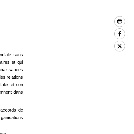
ndiale sans
aires et qui
nnaissances
es relations
tales et non
iennent dans
s accords de
anisations
ions