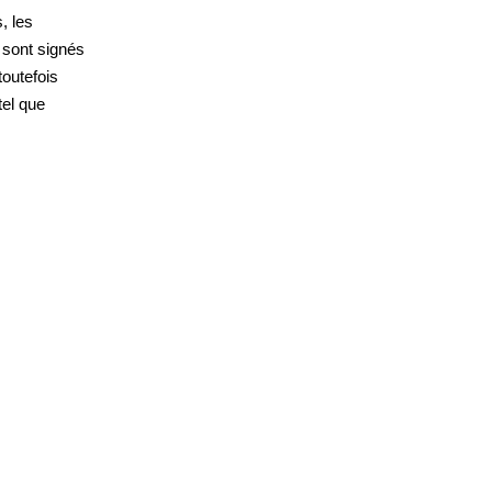
, les
t sont signés
toutefois
tel que