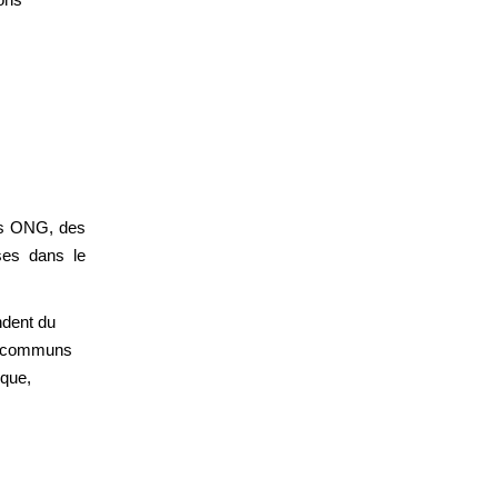
es ONG, des
ses dans le
endent du
ts communs
oque,