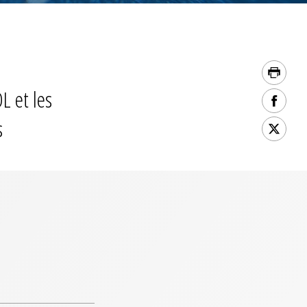
L et les
s