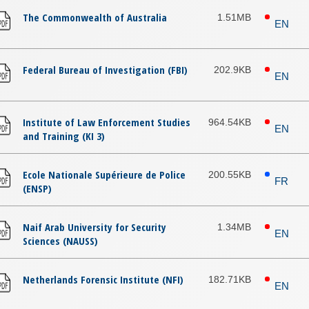
The Commonwealth of Australia
1.51MB
EN
Federal Bureau of Investigation (FBI)
202.9KB
EN
Institute of Law Enforcement Studies
964.54KB
EN
and Training (KI 3)
Ecole Nationale Supérieure de Police
200.55KB
FR
(ENSP)
Naif Arab University for Security
1.34MB
EN
Sciences (NAUSS)
Netherlands Forensic Institute (NFI)
182.71KB
EN