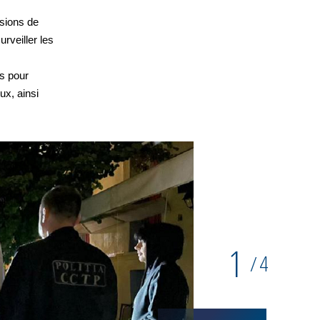
usions de
urveiller les
es pour
ux, ainsi
1
4
/