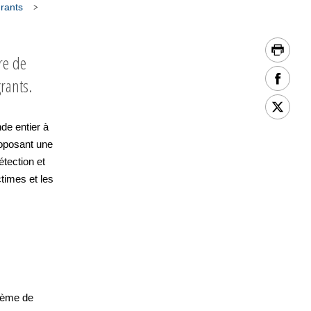
grants
re de
grants.
de entier à
proposant une
étection et
ctimes et les
stème de