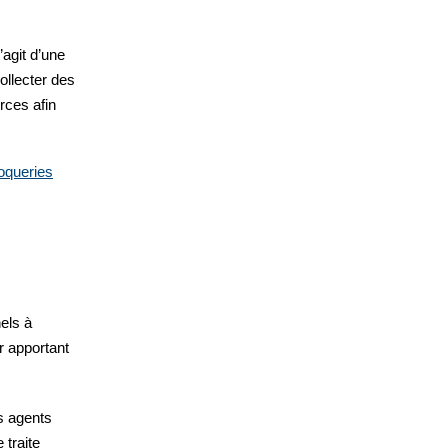
’agit d’une
llecter des
ces afin
oqueries
els à
ur apportant
s agents
 traite