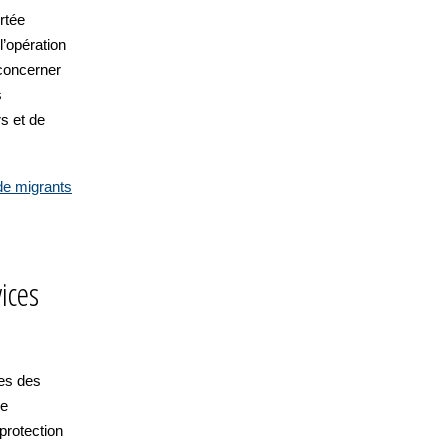
rtée
’opération
concerner
s
s et de
de migrants
ices
ces des
de
 protection