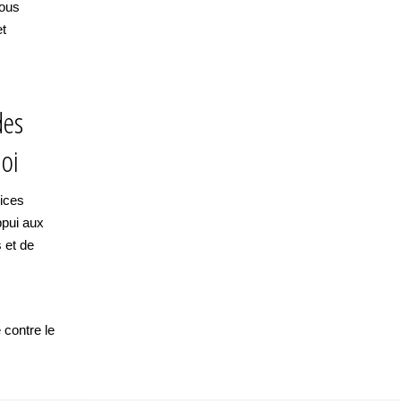
nous
et
des
loi
vices
ppui aux
 et de
 contre le