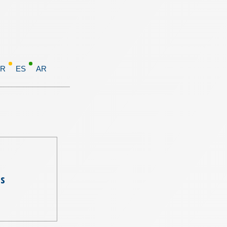
FR
ES
AR
es