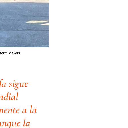
 Storm Makers
Control de documentos en Bras
fa sigue
ndial
mente a la
unque la