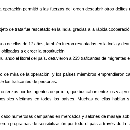
 operación permitió a las fuerzas del orden descubrir otros delitos 
to de trata fue rescatado en la India, gracias a la rápida cooperaci
a de ellas de 17 años, también fueron rescatadas en la India y devue
obligadas a ejercer la prostitución.
ullando el litoral del país, detuvieron a 239 traficantes de migrantes 
ro de mira de la operación, y los países miembros emprendieron 
e los traficantes de personas.
ronterizos por los agentes de policía, que buscaban entre los viajero
 posibles víctimas en todos los países. Muchas de ellas habían 
a cabo numerosas campañas en mercados y salones de masaje sobre l
ieron programas de sensibilización por todo el país a través de la r