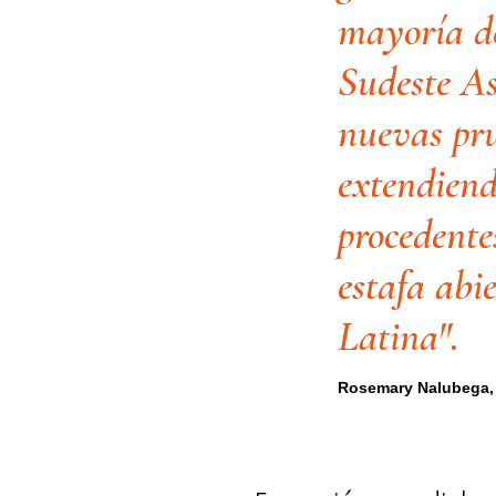
mayoría de
Sudeste As
nuevas pru
extendiend
procedente
estafa abi
Latina".
Rosemary Nalubega, 