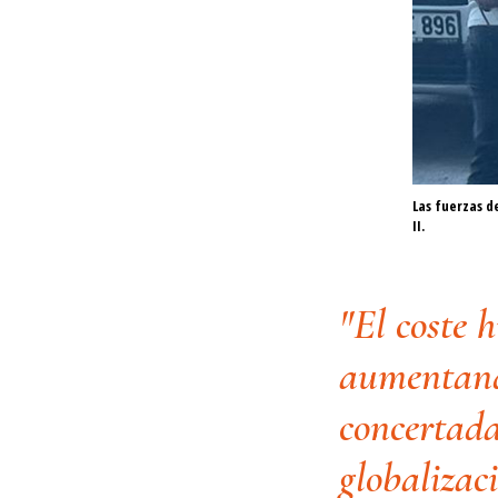
Las fuerzas d
II.
"El coste 
aumentand
concertada
globalizac