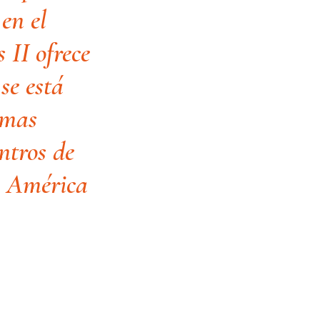
en el
 II ofrece
se está
imas
ntros de
o América