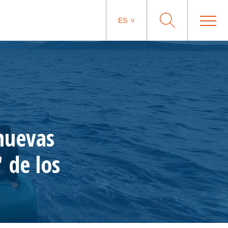
ES
nuevas
" de los