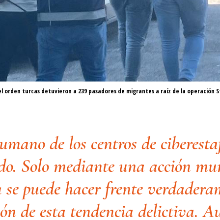
el orden turcas detuvieron a 239 pasadores de migrantes a raíz de la operación
humano de los centros de ciberesta
o. Solo mediante una acción mu
 se puede hacer frente verdadera
ión de esta tendencia delictiva. A