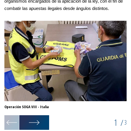
organismos encargados de la aplicación de la ley, con el fin de
combatir las apuestas ilegales desde ángulos distintos.
Operación SOGA VIII - Italia
Op
1
/
3