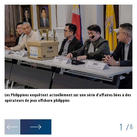
Les Philippines enquêtent actuellement sur une série d’affaires liées à des
Th
opérateurs de jeux offshore philippins
of
1
/
8