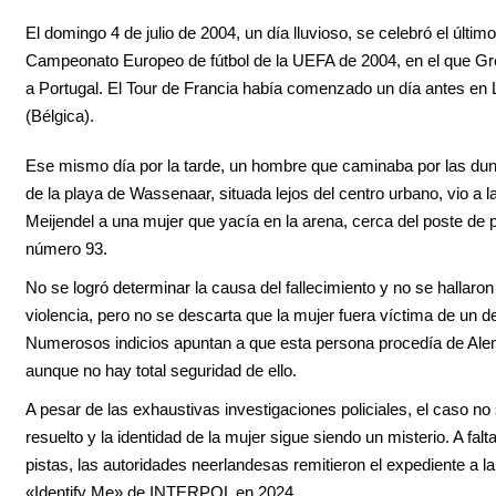
El domingo 4 de julio de 2004, un día lluvioso, se celebró el último
Campeonato Europeo de fútbol de la UEFA de 2004, en el que Gr
a Portugal. El Tour de Francia había comenzado un día antes en L
(Bélgica).
Ese mismo día por la tarde, un hombre que caminaba por las du
de la playa de Wassenaar, situada lejos del centro urbano, vio a la
Meijendel a una mujer que yacía en la arena, cerca del poste de 
número 93.
No se logró determinar la causa del fallecimiento y no se hallaro
violencia, pero no se descarta que la mujer fuera víctima de un del
Numerosos indicios apuntan a que esta persona procedía de Ale
aunque no hay total seguridad de ello.
A pesar de las exhaustivas investigaciones policiales, el caso no
resuelto y la identidad de la mujer sigue siendo un misterio. A fal
pistas, las autoridades neerlandesas remitieron el expediente a 
«Identify Me» de INTERPOL en 2024.