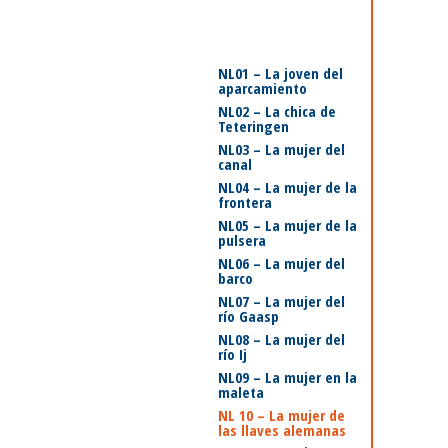
NL01 – La joven del
aparcamiento
NL02 – La chica de
Teteringen
NL03 – La mujer del
canal
NL04 – La mujer de la
frontera
NL05 – La mujer de la
pulsera
NL06 – La mujer del
barco
NL07 – La mujer del
río Gaasp
NL08 – La mujer del
río Ij
NL09 – La mujer en la
maleta
NL 10 – La mujer de
las llaves alemanas