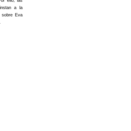
or ello, las
instan a la
r sobre Eva
.