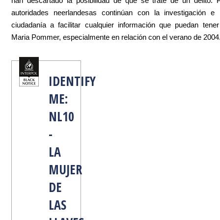
han descartado la posibilidad de que se trate de un delito. P
autoridades neerlandesas continúan con la investigación e 
ciudadanía a facilitar cualquier información que puedan tene
Maria Pommer, especialmente en relación con el verano de 2004
IDENTIFY
ME:
NL10
-
LA
MUJER
DE
LAS