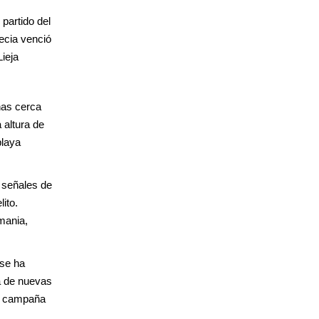
 partido del
ecia venció
ieja
nas cerca
 altura de
playa
n señales de
ito.
mania,
 se ha
ta de nuevas
la campaña