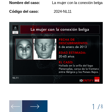
Nombre del caso:
La mujer con la conexión belga
Código del caso:
2024-NL11
Recons
que mu
descon
1
/
8