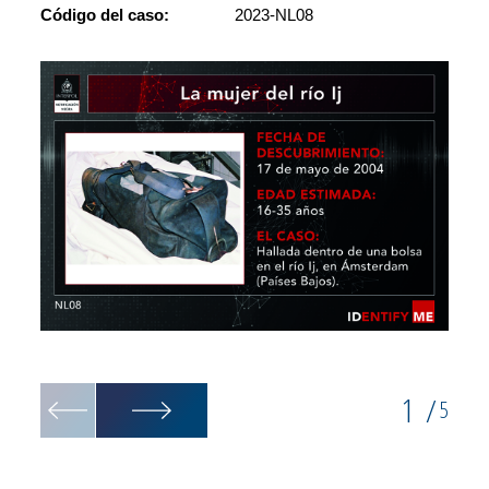
Código del caso:
2023-NL08
Bolsa 
1
/
5