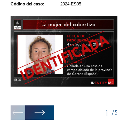
Código del caso:
2024-ES05
Recons
aparie
1
/
5