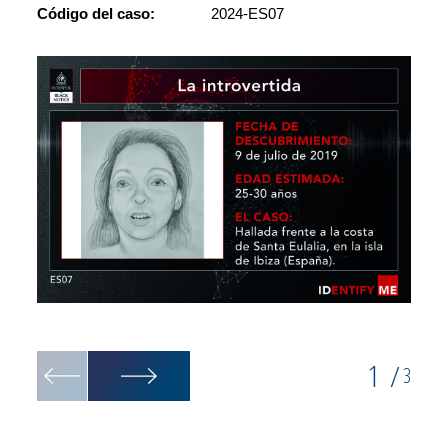
Código del caso:
2024-ES07
Dibujo
1
/
3