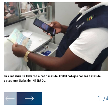
En Zimbabue se llevaron a cabo más de 17 000 cotejos con las bases de
Op
datos mundiales de INTERPOL.
en
1
/
4