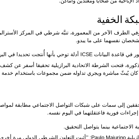
الإباحية من ضحايا ومعتدين وأماكن.
كة الخفية
وفي الطرف الآخر من المعمورة، تنبَّه شرطي في المركز الأسترال
لشخصان نفسهما على ما يبدو.
حي بأنها أُنتجت تحديدا في البرازيل.
مذكورة، فتحت الشرطة الاتحادية البرازيلية تحقيقا أسفر عن كشف 
ان يُبثّ مباشرة ويجري تداوله ضمن مجموعات باستخدام خدمة الم
ققين إلى سمات على شبكات التواصل الاجتماعي مطابقة لمواصفا
إجراءات فورية فاعتقلتهما في اليوم نفسه.
 الاجتماعية بينما يتواصل التحقيق.
وقال المدير العام للشرطة الاتحادية البرازيلية Paulo Maiurino: ’’أثبت التعا