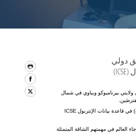
ق دولي
IC)
رطة الاتحادية البرازيلية الأحد الماضي (11 نيسان/أبريل) في ولايتي بيرنامبوكو وبياوي في شمال
ترضَين.
ففي آب/أغسطس 2020، حمَّل المركز الوطني المعني بالأطفال المفقودين والمستغَلين (الولايات المتحدة) في قاعدة بيانات الإنتربول ICSE
ن في أرجاء العالم في مهمتهم الشاقة المتمثلة