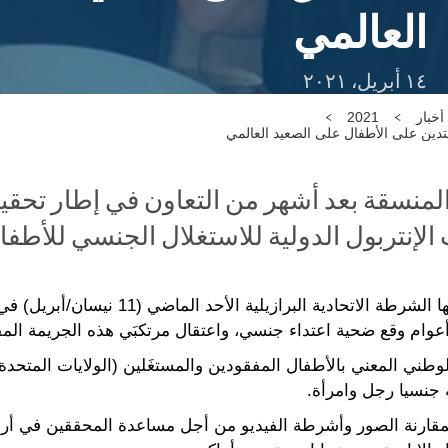
العالمي
١٤ أبريل، ٢٠٢١
أخبار
2021
دين على الأطفال على الصعيد العالمي
لمنسقة بعد أشهر من التعاون في إطار تحقي
إنتربول الدولية للاستغلال الجنسي للأطفال (SE
سالغيرو (البرازيل) - أسفرت عملية نفذتها الش
ام وقع ضحية اعتداء جنسي، واعتقال مرتكبَي هذه الجريمة المف
جنسيا رجل وامرأة.
دة البيانات ICSE برمجية لمقارنة الصور وأشرطة الفيديو من أجل مساعدة المحققي