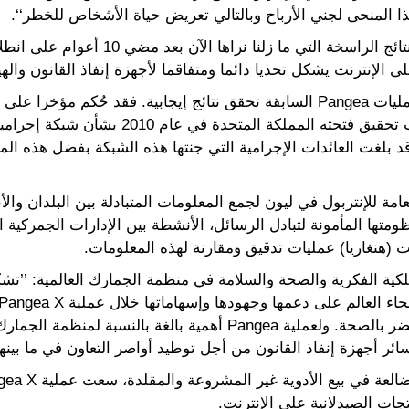
ا المنحى لجني الأرباح وبالتالي تعريض حياة الأشخاص للخطر‘‘.
 الإنترنت يشكل تحديا دائما ومتفاقما لأجهزة إنفاذ القانون والهيئ
ولا تزال التحقيقات التي أُطلقت خلال عمليات Pangea السابقة تحقق نتائج إيجاب
بين بضعة أشهر وست سنوات في أعقاب تحقيق فتحت
امة للإنتربول في ليون لجمع المعلومات المتبادلة بين البلدان والأ
(هنغاريا) عمليات تدقيق ومقارنة لهذه المعلومات.
لكية الفكرية والصحة والسلامة في منظمة الجمارك العالمية: ’’تش
الأدوية والأجهزة الطبية التي يحتمل أن تضر بالصحة. ولعملية Pangea أه
ئر أجهزة إنفاذ القانون من أجل توطيد أواصر التعاون في ما بينها‘
تجات الصيدلانية على الإنترنت.