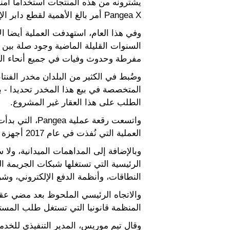
يشترونه من هذه المنتجات استخداما آمنا
Pangea X أمر بالغ الأهمية لقطع دابر الإمداد بالأدوية الخطيرة والقبض على المجرمين الضالعين في هذه التجارة الفتاكة‘‘.
وفي هذا العام، استهدفت العملية أيضا الات
السنوات القليلة الماضية وجود صلة بين
مفرطة وحدوث وفيات في جميع أنحاء الع
وضُبط في الكثير من البلدان مخدر الفنتان
الطلب على هذا العقار غير المشروع.
العملية التي نُفذت في عام 2017 أجهزة الشرطة والجمارك وهيئات تنظيم الأدوية من 123 بلدا.
الرئيسية التي تستغلها شبكات الجريمة ا
النطاقات، وأنظمة الدفع الإلكتروني، وشر
المنظمة قانونيا التي تستغل طلب المسته
وقال تيم موريس، المدير التنفيذي للخدم