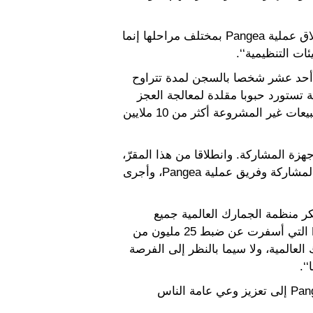
وخلُص السيد موريس إلى القول: ’’إن النتائج الراسخة التي ما زلنا نراها الآن بعد مضي 10 أعوام على انطلاق عملية Pangea بمختلف مراحلها إنما
ات التنظيمية‘‘.
ية. فقد حُكم مؤخرا على أحد عشر شخصا بالسجن لمدة تتراوح
ه المملكة المتحدة في عام 2010 بشأن شبكة إجرامية تستورد حبوبا مقلدة لمعالجة العجز
الجنسي وتبيعها في جميع أنحاء أوروبا. وقد بلغت العائدات الإجرامية التي جنتها هذه الشبكة بفضل هذه المبيعات غير المشروعة أكثر من 10 ملايين
جهزة المشاركة. وانطلاقا من هذا المقرّ،
نسقت منظمة الجمارك العالمية، عبر منظومتها المأمونة لتبادل الرسائل، الأنشطة بين الإدارات الجمركية المشاركة وفريق عملية Pangea، وأجرى
كر منظمة الجمارك العالمية جميع
الإدارات الجمركية المشاركة من جميع أنحاء العالم على دعمها وجهودها وإسهاماتها خلال عملية Pangea X التي أسفرت عن ضبط 25 مليون من
مية بالغة بالنسبة لمنظمة الجمارك العالمية، ولا سيما بالنظر إلى الفرصة
‘.
وفضلا عن تقويض الشبكات الإجرامية الضالعة في بيع الأدوية غير المشروعة والمقلدة، سعت عملية Pangea X إلى تعزيز وعي عامة الناس