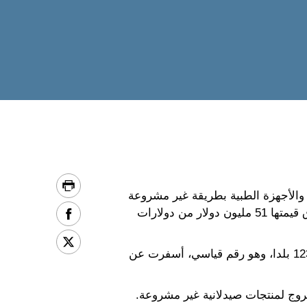
فحة بيع الأدوية والأجهزة الطبية بطريقة غير مشروعة
على الإنترنت، جرى توقيف حوالى 400 شخص في العالم وضبط أدوية يُحتمل أن تلحق الضرر بالصحة تفوق قيمتها 51 مليون دولار من دولارات
وهذه العملية التي شارك فيها 197 من أفراد أجهزة الشرطة والجمارك وهيئات تنظيم القطاع الصحي من 123 بلدا، وهو رقم قياسي، أسفرت عن