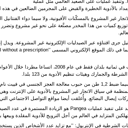
. وتنفيذ عمليات على الصعيد العالمي مثل عملية
جار غير المشروع بالمسكّنات الأفيونية، ولا سيما دواء الفنتانيل ال
 توزيع كميات من هذا المخدر مصنَّعة على نحو غير مشروع وتضر
الم.
يل جرى اقتناؤه عبر الصيدليات الإلكترونية غير المشروعة. ويدل إغل
واتسعت رقعة عملية Pangea، التي بدأت في ثمانية بلدان فقط ف
وبالإضافة إلى المداهمات الميدانية، ولا سيما ضبط 1,2 طن من حبوب معالجة العجز 
لمنظمة في سياق الاتجار غير المشروع بالأدوية على الإنترنت وهي
كات إيصال البضائع. وأُغلقت أيضا مواقع التواصل الاجتماعي التي ت
والاتجاه الرئيسي الملحوظ بعد مضي عقد على تنفيذ عمليات Pangea هو
لكين المتزايد في العالم من أجل الترويج للأدوية المقلدة وبيعها
ات الشرطية في الإنتربول: ’’مع تزايد عدد الأشخاص الذين يستخدم