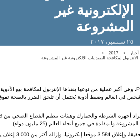
الإلكترونية غير
المشروعة
٢٥ سبتمبر، ٢٠١٧
أخبار
2017
الإنتربول لمكافحة الصيدليات الإلكترونية غير المشروعة
ليون (فرنسا) - في إطار عملية Pangea X، وهي أكبر عملية من نوعها ينفذها الإنتربول لمكا
 والمقلدة في جميع أنحاء العالم (25 مليون دواء).