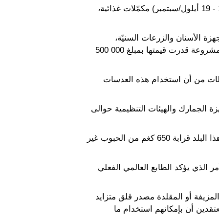
وشملت الأدوية المقلدة وغير المشروعة التي ضُبطت خلال هذه العملية الدولية التي استغرقت أسبوعا (12 - 19 أيلول/سبتمبر) مكمّلات غذائية،
 الطبية مثل أجهزة الأسنان والزرعات السنيّة،
والواقيات الذكرية، والمحاقن، وأشرطة الاختبارات الطبية، والمعدات الجراحية. وصودرت أجهزة طبية غير مشروعة قدرت قيمتها بمبلغ 500 000
طات من أن استخدام هذه العدسات
زة الجمارك والهيئات التنظيمية حوالى
وفي جمهورية الكونغو الديمقراطية التي تشارك لأول مرة هذا العام في عملية Pangea، صادرت سلطات هذا البلد قرابة 650 كغم من الحبوب غير
ر الذي يؤكد الطابع العالمي الفعلي
المزيفة أو المقلدة مصدر قلق متزايد
تقدين أن بإمكانهم استخدام ما