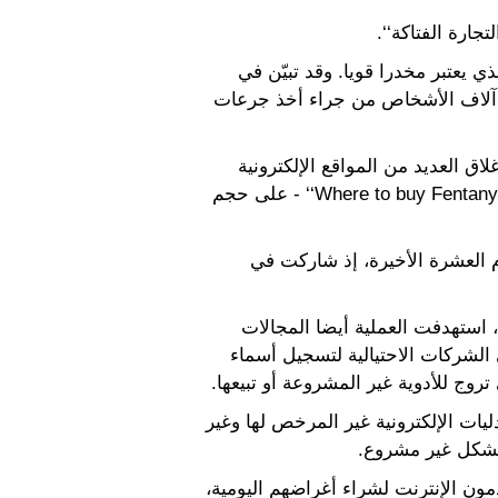
ذي يعتبر مخدرا قويا. وقد تبيّن في
ر آلاف الأشخاص من جراء أخذ جرعات
اق العديد من المواقع الإلكترونية
المتخصصة في بيع هذا المخدر تحديدا - بما في ذلك الموقع الإلكتروني المسمى ’’Where to buy Fentanyl without a prescription‘‘ - على حجم
ي عام 2008، اتساعا مطردا خلال الأعوام العشرة الأخيرة، إذ شاركت في
الجنسي في فييت نام، استهدفت العملية أيضا المجالات
 الشركات الاحتيالية لتسجيل أسماء
روج للأدوية غير المشروعة أو تبيعها.
 الزيادة المستمرة في عدد الصيدليات الإلكترونية غير المرخص لها وغير
 بشكل غير مشروع.
ون الإنترنت لشراء أغراضهم اليومية،