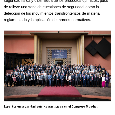
seguridad física y cibernética de los productos químicos, puso
de relieve una serie de cuestiones de seguridad, como la
detección de los movimientos transfronterizos de material
reglamentado y la aplicación de marcos normativos.
Expertos en seguridad química participan en el Congreso Mundial.
El
ne