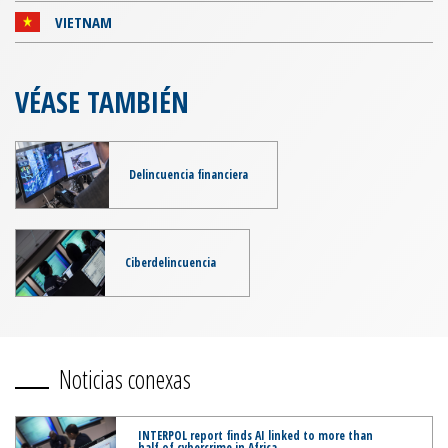
VIETNAM
VÉASE TAMBIÉN
Delincuencia financiera
Ciberdelincuencia
Noticias conexas
INTERPOL report finds AI linked to more than
half of cybercrime in Africa