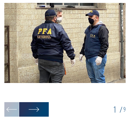
1
/
9