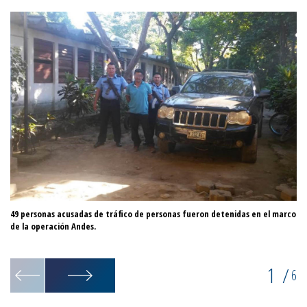
49 personas acusadas de tráfico de personas fueron detenidas en el marco
La
de la operación Andes.
ha
1
/
6