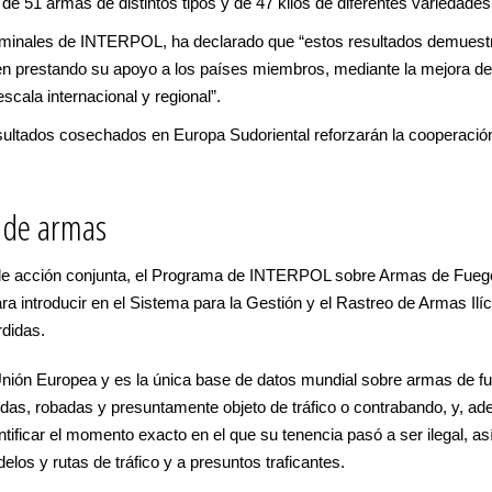
de 51 armas de distintos tipos y de 47 kilos de diferentes variedades
iminales de INTERPOL, ha declarado que “estos resultados demuestr
prestando su apoyo a los países miembros, mediante la mejora de s
scala internacional y regional”.
ultados cosechados en Europa Sudoriental reforzarán la cooperación 
n de armas
 de acción conjunta, el Programa de INTERPOL sobre Armas de Fuego
ra introducir en el Sistema para la Gestión y el Rastreo de Armas 
rdidas.
Unión Europea y es la única base de datos mundial sobre armas de fu
das, robadas y presuntamente objeto de tráfico o contrabando, y, ad
ificar el momento exacto en el que su tenencia pasó a ser ilegal, as
elos y rutas de tráfico y a presuntos traficantes.