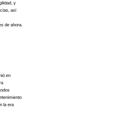
ilidad, y
cías, así
es de ahora.
nió en
ra
andos
antenimiento
n la era