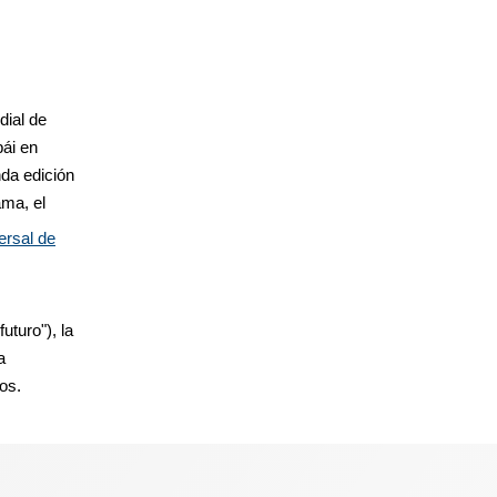
dial de
ái en
nda edición
ama, el
ersal de
uturo"), la
a
os.