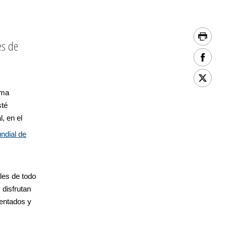
es de
ima
sté
, en el
ndial de
les de todo
 disfrutan
entados y