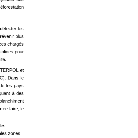
déforestation
étecter les
prévenir plus
ices chargés
 solides pour
ité.
 INTERPOL et
DC). Dans le
de les pays
aquant à des
 blanchiment
 ce faire, le
les
pales zones