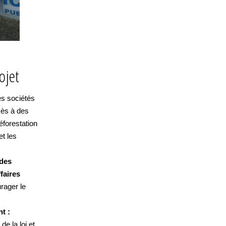
ojet
les sociétés
ccès à des
éforestation
et les
 des
faires
urager le
t :
de la loi et