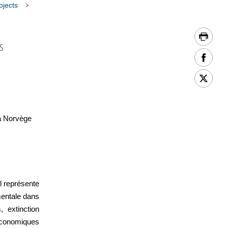
ojects
s
 la Norvège
l représente
mentale dans
, extinction
 économiques