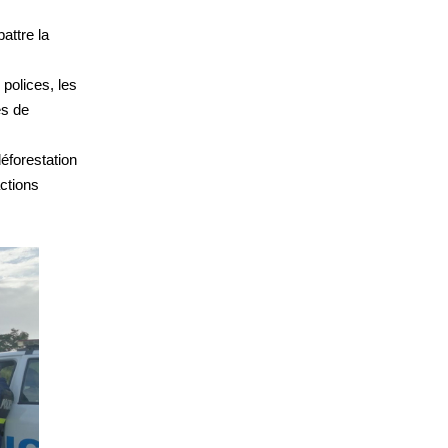
attre la
 polices, les
es de
éforestation
actions