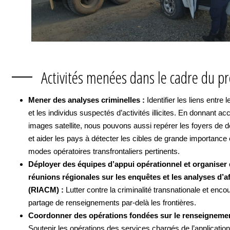
Activités menées dans le cadre du pr
Mener des analyses criminelles :
Identifier les liens entre 
et les individus suspectés d’activités illicites. En donnant a
images satellite, nous pouvons aussi repérer les foyers de d
et aider les pays à détecter les cibles de grande importance 
modes opératoires transfrontaliers pertinents.
Déployer des équipes d’appui opérationnel et organiser
réunions régionales sur les enquêtes et les analyses d’af
(RIACM)
:
Lutter contre la criminalité transnationale et enco
partage de renseignements par-delà les frontières.
Coordonner des opérations fondées sur le renseignemen
Soutenir les opérations des services chargés de l’application 