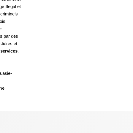
e illégal et
 criminels
ois.
e
s par des
stières et
rservices
.
uasie-
me,