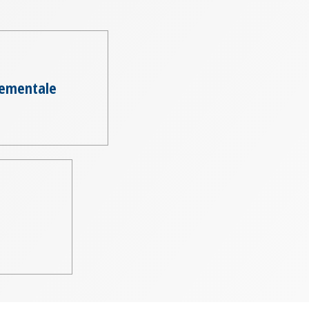
nementale
e