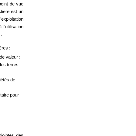
point de vue
stière est un
’exploitation
l’utilisation
.
ères :
de valeur ;
des terres
iétés de
taire pour
njointes des