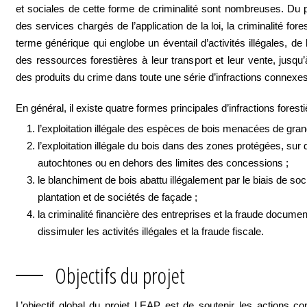
et sociales de cette forme de criminalité sont nombreuses. Du 
des services chargés de l’application de la loi, la criminalité fore
terme générique qui englobe un éventail d’activités illégales, de l
des ressources forestières à leur transport et leur vente, jusqu’à 
des produits du crime dans toute une série d’infractions connexes
En général, il existe quatre formes principales d’infractions foresti
l’exploitation illégale des espèces de bois menacées de gran
l’exploitation illégale du bois dans des zones protégées, sur 
autochtones ou en dehors des limites des concessions ;
le blanchiment de bois abattu illégalement par le biais de soc
plantation et de sociétés de façade ;
la criminalité financière des entreprises et la fraude documen
dissimuler les activités illégales et la fraude fiscale.
Objectifs du projet
L’objectif global du projet LEAP est de soutenir les actions co