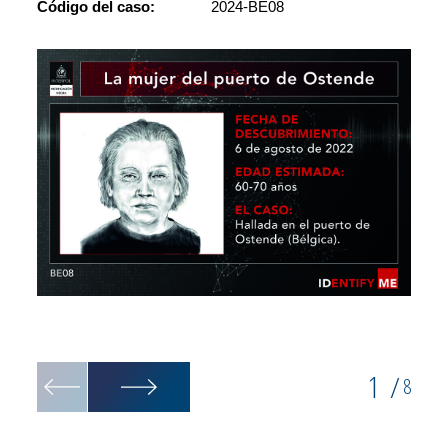
Código del caso:
2024-BE08
Esbozo
1
/
8