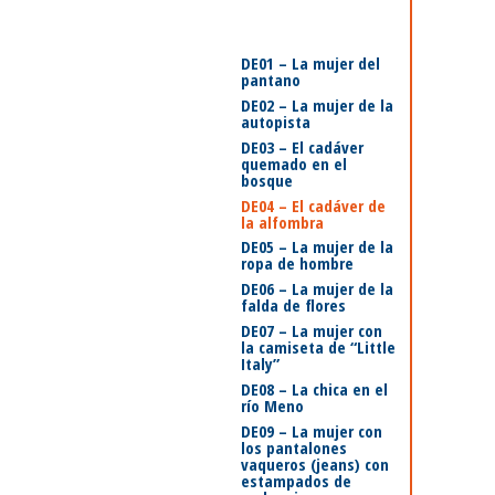
DE01 – La mujer del
pantano
DE02 – La mujer de la
autopista
DE03 – El cadáver
quemado en el
bosque
DE04 – El cadáver de
la alfombra
DE05 – La mujer de la
ropa de hombre
DE06 – La mujer de la
falda de flores
DE07 – La mujer con
la camiseta de “Little
Italy”
DE08 – La chica en el
río Meno
DE09 – La mujer con
los pantalones
vaqueros (jeans) con
estampados de