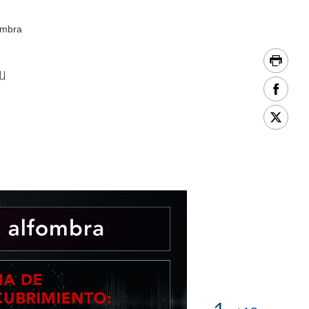
ombra
su