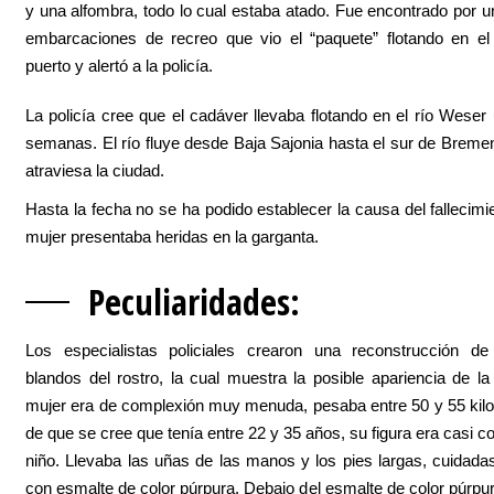
y una alfombra, todo lo cual estaba atado. Fue encontrado por u
embarcaciones de recreo que vio el “paquete” flotando en el
puerto y alertó a la policía.
La policía cree que el cadáver llevaba flotando en el río Weser
semanas. El río fluye desde Baja Sajonia hasta el sur de Brem
atraviesa la ciudad.
Hasta la fecha no se ha podido establecer la causa del fallecimie
mujer presentaba heridas en la garganta.
Peculiarida
des:
Los especialistas policiales crearon una reconstrucción de 
blandos del rostro, la cual muestra la posible apariencia de la
mujer era de complexión muy menuda, pesaba entre 50 y 55 kilo
de que se cree que tenía entre 22 y 35 años, su figura era casi c
niño. Llevaba las uñas de las manos y los pies largas, cuidada
con esmalte de color púrpura. Debajo del esmalte de color púrpu