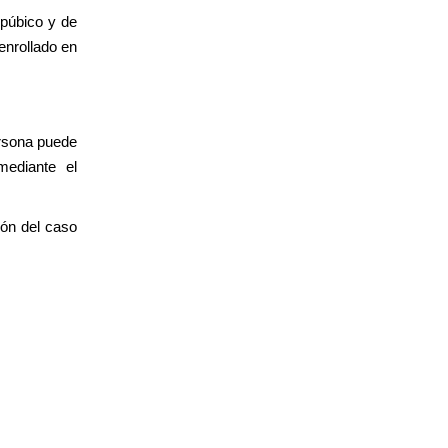
 púbico y de
enrollado en
ersona puede
mediante el
ión del caso