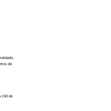
ondulado,
etros de
a 140 de