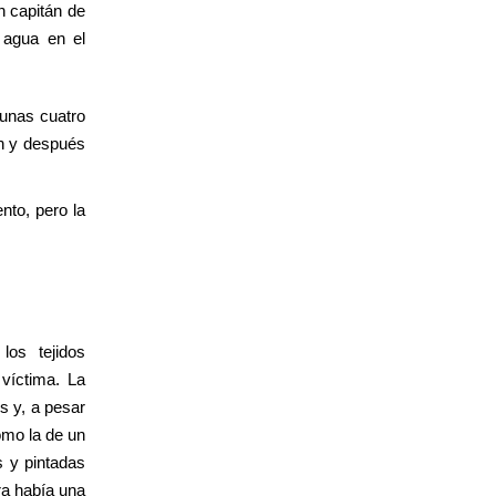
n capitán de
 agua en el
 unas cuatro
en y después
nto, pero la
los tejidos
 víctima. La
s y, a pesar
omo la de un
s y pintadas
ra había una