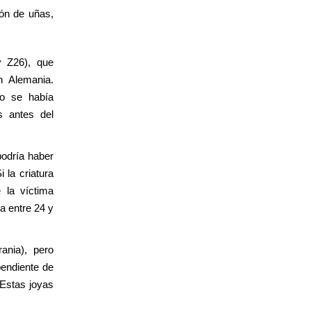
ión de uñas,
y Z26), que
n Alemania.
no se había
s antes del
podría haber
 la criatura
 la víctima
a entre 24 y
ania), pero
pendiente de
 Estas joyas