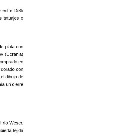
z entre 1985
s tatuajes o
de plata con
ov (Ucrania)
 comprado en
e dorado con
el dibujo de
ía un cierre
l río Weser.
ierta tejida