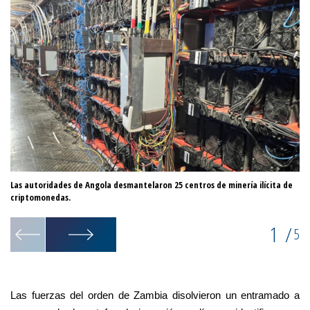
Las autoridades de Angola desmantelaron 25 centros de minería ilícita de
11
criptomonedas.
Se
1
/
5
Las fuerzas del orden de Zambia disolvieron un entramado a