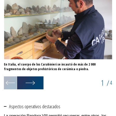
En Italia, el cuerpo de los Carabinieri se incautó de más de 2 000
La
fragmentos de objetos prehistóricos de cerámica o piedra.
po
1
/
4
Aspectos operativos destacados
La operación Pandora VIII permitió recuperar, entre otros, los