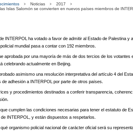
tecimientos
Noticias
2017
y las Islas Salomón se convierten en nuevos países miembros de INT
e INTERPOL ha votado a favor de admitir al Estado de Palestina y 
policial mundial pasa a contar con 192 miembros.
fue aprobada por una mayoría de más de dos tercios de los votantes
 celebrando actualmente en Beijing.
ado asimismo una resolución interpretativa del artículo 4 del Estat
udes de adhesión a INTERPOL por parte de otros países.
rices y procedimientos destinados a conferir transparencia, coherenci
sión.
 que cumplen las condiciones necesarias para tener el estatuto de 
s de INTERPOL, y están dispuestos a respetarlos.
qué organismo policial nacional de carácter oficial será su represe