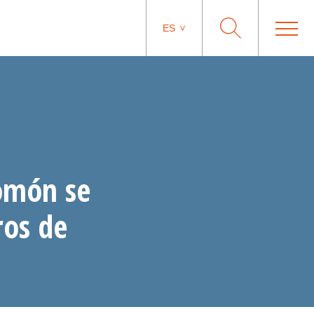
ES
lomón se
ros de