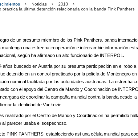
tecimientos
Noticias
2010
 practica la última detención relacionada con la banda Pink Panthers
gro de un presunto miembro de los Pink Panthers, banda internacion
icía mantenga una estrecha cooperación e intercambie información estr
snacional, según ha afirmado un alto funcionario de INTERPOL.
4 años buscado en Austria por su presunta participación en el robo 
e detenido en un control practicado por la policía de Montenegro en l
ación nominal facilitada por las autoridades austriacas. La estrecha c
ntado con el apoyo del Centro de Mando y Coordinación de INTERPOL
argada de coordinar la campaña mundial contra la banda desde la
firmar la identidad de Vuckovic.
res realizado por el Centro de Mando y Coordinación ha permitido hall
e al parecer usaba el sospechoso.
ecto PINK PANTHERS, estableciendo así una célula mundial para coord