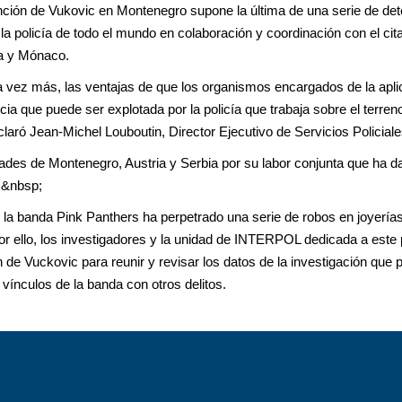
nción de Vukovic en Montenegro supone la última de una serie de d
la policía de todo el mundo en colaboración y coordinación con el ci
ia y Mónaco.
 vez más, las ventajas de que los organismos encargados de la aplic
cia que puede ser explotada por la policía que trabaja sobre el terre
claró Jean-Michel Louboutin, Director Ejecutivo de Servicios Polici
dades de Montenegro, Austria y Serbia por su labor conjunta que ha d
. &nbsp;
la banda Pink Panthers ha perpetrado una serie de robos en joyería
r ello, los investigadores y la unidad de INTERPOL dedicada a este p
n de Vuckovic para reunir y revisar los datos de la investigación que
vínculos de la banda con otros delitos.