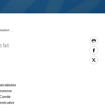
Priorités actuelles de la collaboration entre INTERPOL et l’Organisation des Nations Unies
s fait
pécialisées
rrorisme
e Comité
 exécutive