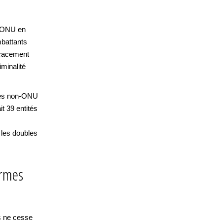
l’ONU en
mbattants
ficacement
iminalité
res non-ONU
t 39 entités
 les doubles
ormes
s ne cesse