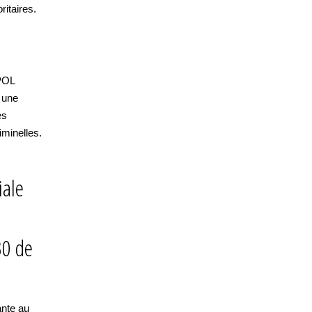
ritaires.
POL
r une
es
iminelles.
iale
30 de
ante au