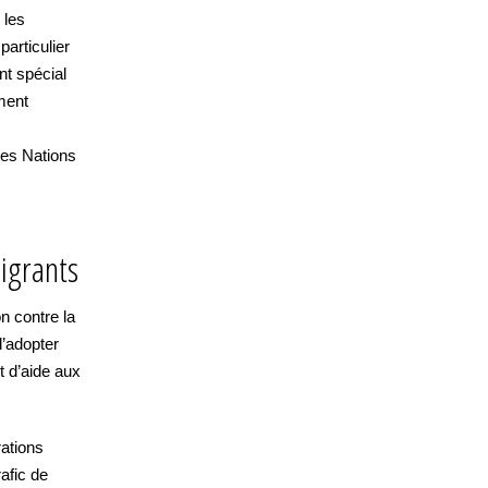
 les
particulier
nt spécial
ment
 des Nations
migrants
n contre la
d’adopter
 d’aide aux
ations
afic de