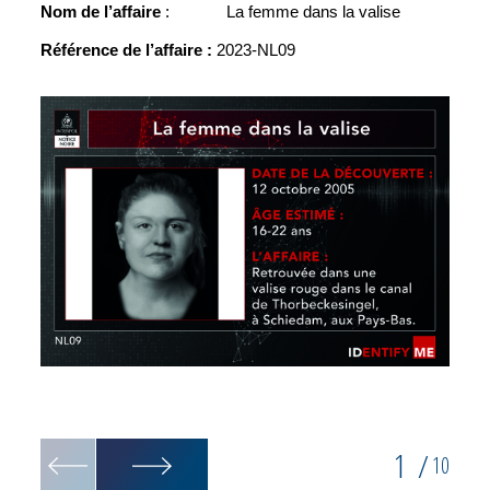
Nom de l’affaire
: La femme dans la valise
Référence de l’affaire :
2023-NL09
Recons
1
/
10