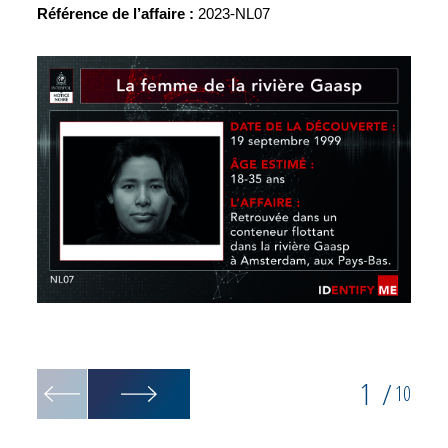
Référence de l’affaire :
2023-NL07
Recons
1
/
10