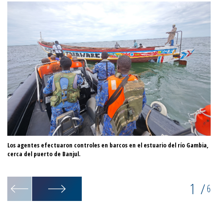
Los agentes efectuaron controles en barcos en el estuario del río Gambia,
Ta
cerca del puerto de Banjul.
ae
re
1
/
6