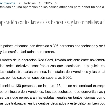
tecimientos
Noticias
2025
enidas en una operación de los países africanos para poner un alto a
eración contra las estafas bancarias, y las cometidas a 
e países africanos han detenido a 306 personas sospechosas y se h
 las estafas facilitadas por Internet.
l marco de la operación Red Card, llevada adelante entre noviembr
 las redes delictivas transfronterizas que ocasionan un perjuicio c
as estafas bancarias en línea, las estafas de inversiones y las est
as por los casos en cuestión supera las 5 000.
 detenido a 130 personas, de las que 113 son de nacionalidad extranje
nos en línea o de inversiones. Los sospechosos, que convertían las g
ses para que perpetraran las estafas ilegales en tantos idiomas como
s que trabajaban en los centros dedicados a este delito también podí