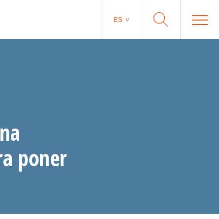
ES
una
ra poner