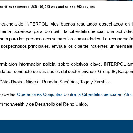
rities recovered USD 103,043 was and seized 292 devices
lincuencia de INTERPOL, «los buenos resultados cosechados en 
mienta poderosa para combatir la ciberdelincuencia, una activid
nto para las personas como para las comunidades. La recuperación
s sospechosos principales, envía a los ciberdelincuentes un mensaj
cambiaron información policial sobre objetivos clave. INTERPOL am
ida por conducto de sus socios del sector privado: Group-IB, Kasper
Côte d’Ivoire, Nigeria, Ruanda, Sudáfrica, Togo y Zambia.
co de las
Operaciones Conjuntas contra la Ciberdelincuencia en Áfr
Commonwealth y de Desarrollo del Reino Unido.