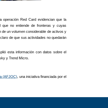
Nigerian police arrested 130 p
la operación Red Card evidencian que la
ad que no entiende de fronteras y cuyas
 de un volumen considerable de activos y
e claro de que sus actividades no quedarán
plió esta información con datos sobre el
sky y Trend Micro.
ica (AFJOC)
, una iniciativa financiada por el