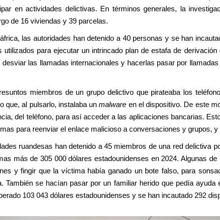
ipar en actividades delictivas. En términos generales, la investig
rgo de 16 viviendas y 39 parcelas.
frica, las autoridades han detenido a 40 personas y se han incaut
 utilizados para ejecutar un intrincado plan de estafa de derivación
n desviar las llamadas internacionales y hacerlas pasar por llamada
resuntos miembros de un grupo delictivo que pirateaba los teléfono
 que, al pulsarlo, instalaba un
malware
en el dispositivo. De este m
ancia, del teléfono, para así acceder a las aplicaciones bancarias. Es
imas para reenviar el enlace malicioso a conversaciones y grupos, y 
dades ruandesas han detenido a 45 miembros de una red delictiva por
timas más de 305 000 dólares estadounidenses en 2024. Algunas de l
s y fingir que la víctima había ganado un bote falso, para sonsac
a. También se hacían pasar por un familiar herido que pedía ayuda 
ecuperado 103 043 dólares estadounidenses y se han incautado 292 disp