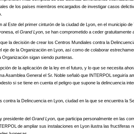
ciales de los países miembros encargados de investigar casos delicti
.
 al Este del primer cinturón de la ciudad de Lyon, en el municipio d
lyonesa, el
Grand Lyon
, se han comprometido a ceder gratuitamente 
que la decisión de crear los Centros Mundiales contra la Delincuenci
je de la Organización en Lyon, así como de colaborar estrechament
la Organización sigan siendo punteras.
n de la aplicación de la ley en el futuro, y lo que se necesita aho
última Asamblea General el Sr. Noble señaló que INTERPOL seguiría am
desto si se tiene en cuenta el peligro que supone la delincuencia int
s contra la Delincuencia en Lyon, ciudad en la que se encuentra la S
y presidente del
Grand Lyon
, que participa personalmente en las co
TERPOL de ampliar sus instalaciones en Lyon ilustra las fructíferas 
dades lyonesas.