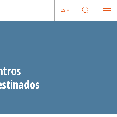
ES
ntros
estinados