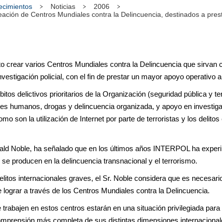
tecimientos
Noticias
2006
ción de Centros Mundiales contra la Delincuencia, destinados a prest
 crear varios Centros Mundiales contra la Delincuencia que sirvan 
investigación policial, con el fin de prestar un mayor apoyo operativo
tos delictivos prioritarios de la Organización (seguridad pública y 
seres humanos, drogas y delincuencia organizada, y apoyo en investiga
mo son la utilización de Internet por parte de terroristas y los delitos
ald Noble, ha señalado que en los últimos años INTERPOL ha exper
se producen en la delincuencia transnacional y el terrorismo.
elitos internacionales graves, el Sr. Noble considera que es necesa
 lograr a través de los Centros Mundiales contra la Delincuencia.
e trabajen en estos centros estarán en una situación privilegiada para
 comprensión más completa de sus distintas dimensiones internacional