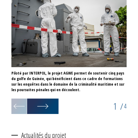
Piloté par INTERPOL, le projet AGWE permet de soutenir cinq pays
Ces fo
du golfe de Guinée, qui bénéficient dans ce cadre de formations
preuve
sur les enquêtes dans le domaine de la criminalité maritime et sur
les poursuites pénales qui en découlent.
1
/
4
Actualités du projet