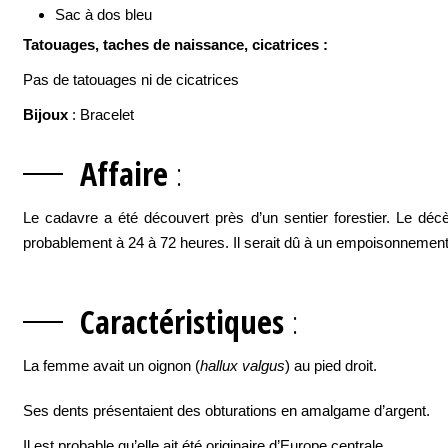
Sac à dos bleu
Tatouages, taches de naissance, cicatrices :
Pas de tatouages ni de cicatrices
Bijoux
: Bracelet
Af
faire
:
Le cadavre a été découvert près d’un sentier forestier. Le déc
probablement à 24 à 72 heures. Il serait dû à un empoisonnement
Caractérist
iques
:
La femme avait un oignon (
hallux valgus
) au pied droit.
Ses dents présentaient des obturations en amalgame d’argent.
Il est probable qu’elle ait été originaire d’Europe centrale.