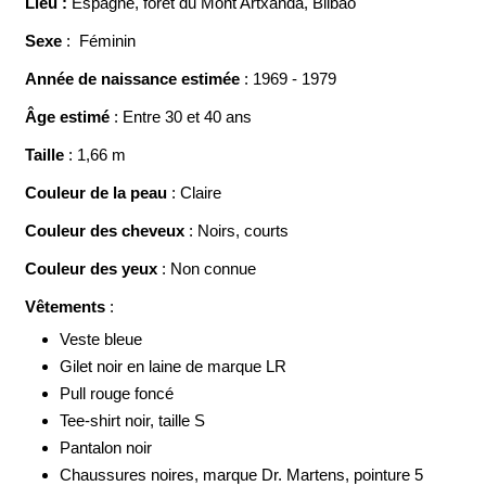
Lieu :
Espagne, forêt du Mont Artxanda, Bilbao
Sexe
: Féminin
Année de naissance estimée
: 1969 - 1979
Âge estimé
: Entre 30 et 40 ans
Taille
: 1,66 m
Couleur de la peau
: Claire
Couleur des cheveux
: Noirs, courts
Couleur des yeux
: Non connue
Vêtements
:
Veste bleue
Gilet noir en laine de marque LR
Pull rouge foncé
Tee-shirt noir, taille S
Pantalon noir
Chaussures noires, marque Dr. Martens, pointure 5