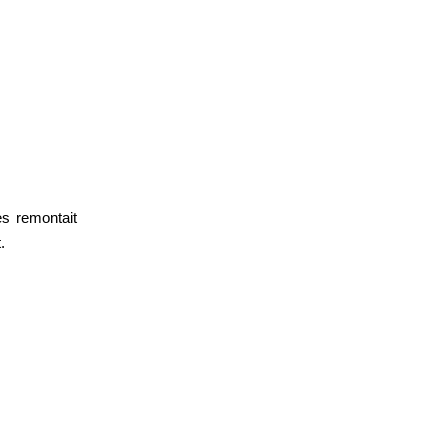
ès remontait
.