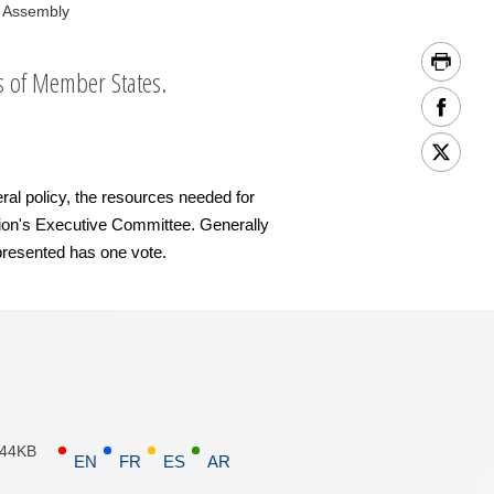
 Assembly
 of Member States.
al policy, the resources needed for
ation's Executive Committee. Generally
presented has one vote.
.44KB
EN
FR
ES
AR