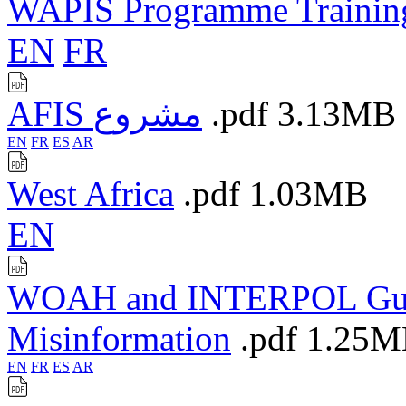
WAPIS Programme Training
EN
FR
AFIS مشروع
.pdf
3.13MB
EN
FR
ES
AR
West Africa
.pdf
1.03MB
EN
WOAH and INTERPOL Guide
Misinformation
.pdf
1.25M
EN
FR
ES
AR