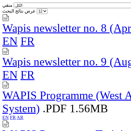
منقي
عرض نتائج البحث
Wapis newsletter no. 8 (Apr
EN
FR
Wapis newsletter no. 9 (Au
EN
FR
WAPIS Programme (West Afr
System)
.PDF
1.56MB
EN
FR
AR