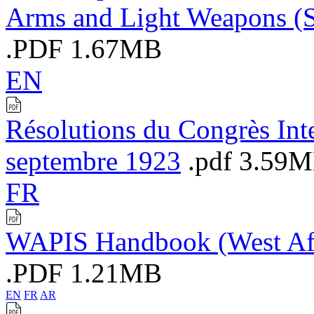
Arms and Light Weapons (
.PDF
1.67MB
EN
Résolutions du Congrès Inte
septembre 1923
.pdf
3.59
FR
WAPIS Handbook (West Afri
.PDF
1.21MB
EN
FR
AR