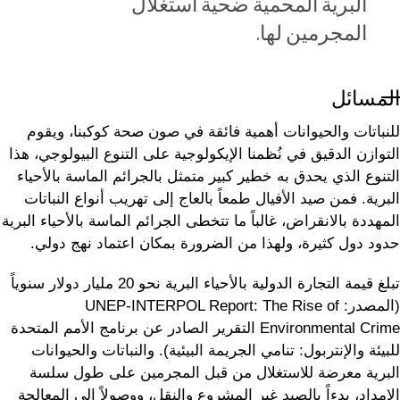
البرية المحمية ضحية استغلال
المجرمين لها.
المسائل
للنباتات والحيوانات أهمية فائقة في صون صحة كوكبنا، ويقوم
التوازن الدقيق في نُظمنا الإيكولوجية على التنوع البيولوجي، هذا
التنوع الذي يحدق به خطير كبير متمثل بالجرائم الماسة بالأحياء
البرية. فمن صيد الأفيال طمعاً بالعاج إلى تهريب أنواع النباتات
المهددة بالانقراض، غالباً ما تتخطى الجرائم الماسة بالأحياء البرية
حدود دول كثيرة، ولهذا من الضرورة بمكان اعتماد نهج دولي.
تبلغ قيمة التجارة الدولية بالأحياء البرية نحو 20 مليار دولار سنوياً
(المصدر: UNEP-INTERPOL Report: The Rise of
Environmental Crime التقرير الصادر عن برنامج الأمم المتحدة
للبيئة والإنتربول: تنامي الجريمة البيئية). والنباتات والحيوانات
البرية معرضة للاستغلال من قبل المجرمين على طول سلسة
الإمداد، بدءاً بالصيد غير المشروع والنقل، ووصولاً إلى المعالجة