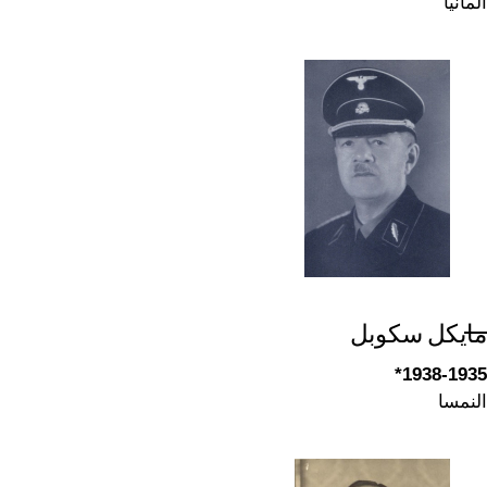
ألمانيا
مايكل سكوبل
1938-1935*
النمسا