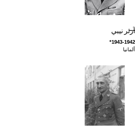
آرثر نيبي
1943-1942*
ألمانيا