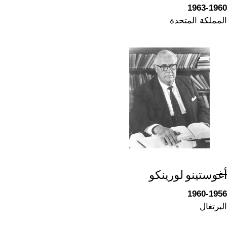
1963-1960
المملكة المتحدة
أغوستينو لورينكو
1960-1956
البرتغال