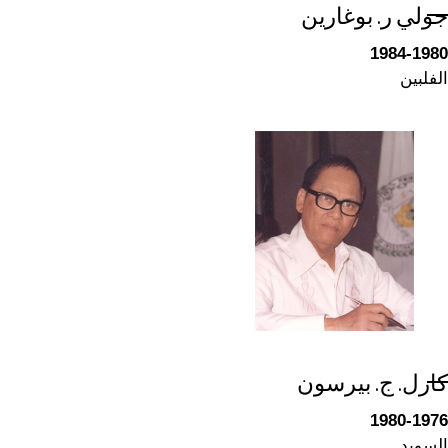
جولي ر. بوغارين
1984-1980
الفلبين
كارل. ج. بيرسون
1980-1976
السويد