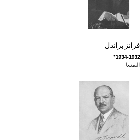
فرانز براندل
1934-1932*
النمسا