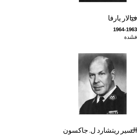
فيالار يارفا
1964-1963
فنلندة
السير ريتشارد ل. جاكسون