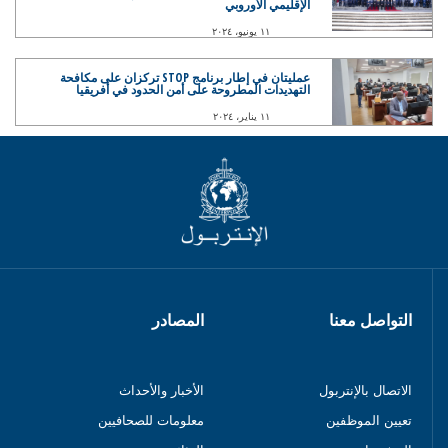
الإقليمي الأوروبي
١١ يونيو، ٢٠٢٤
عمليتان في إطار برنامج STOP تركزان على مكافحة
التهديدات المطروحة على أمن الحدود في أفريقيا
١١ يناير، ٢٠٢٤
التواصل معنا
المصادر
الاتصال بالإنتربول
الأخبار والأحداث
تعيين الموظفين
معلومات للصحافيين